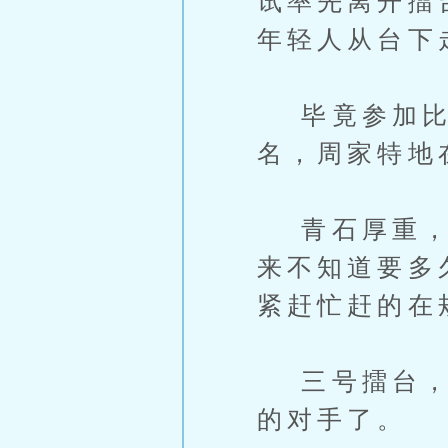
试率先离开擂
年轻人从台下
毕竟参加比
名，周家特地
青石厚重，一
来不知道要多
紧赶忙赶的在
三号擂台，周
的对手了。