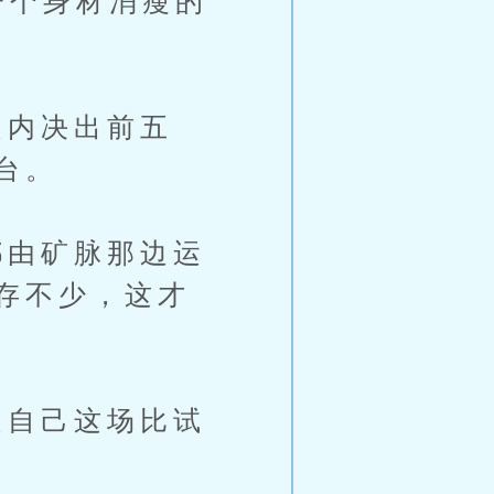
一个身材消瘦的
内决出前五
台。
由矿脉那边运
存不少，这才
自己这场比试