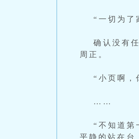
“一切为了家
确认没有任何
周正。
“小页啊，你
……
“不知道第一
平静的站在台