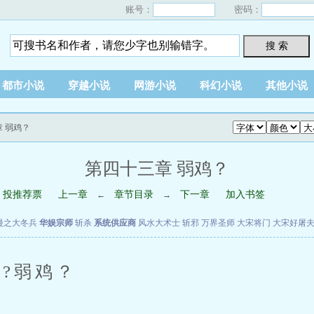
账号：
密码：
搜 索
都市小说
穿越小说
网游小说
科幻小说
其他小说
章 弱鸡？
第四十三章 弱鸡？
投推荐票
上一章
章节目录
下一章
加入书签
←
→
漫之大冬兵
华娱宗师
斩杀
系统供应商
风水大术士
斩邪
万界圣师
大宋将门
大宋好屠
?弱鸡？