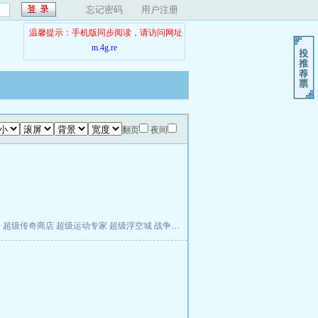
忘记密码
用户注册
温馨提示：手机版同步阅读，请访问网址
m.4g.re
翻页
夜间
夫
超级传奇商店
超级运动专家
超级浮空城
战争天堂
混元道纪
教练万岁
都市全能巨星