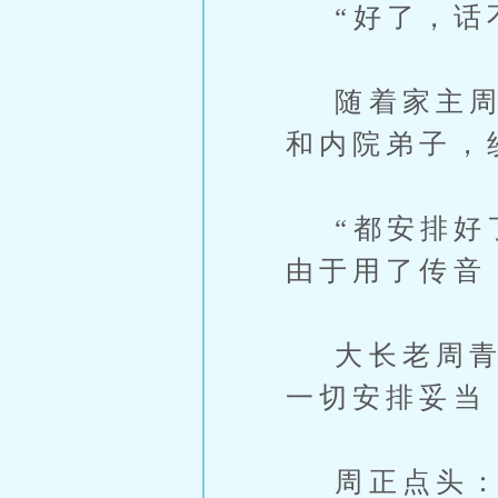
“好了，话不
随着家主周正
和内院弟子，
“都安排好了
由于用了传音
大长老周青不
一切安排妥当
周正点头：“