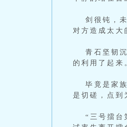
剑很钝，未开
对方造成太大
青石坚韧沉重
的利用了起来
毕竟是家族较
是切磋，点到
“三号擂台第