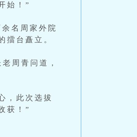
开始！”
余名周家外院
的擂台矗立。
长老周青问道，
心，此次选拔
收获！”