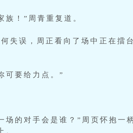
族！”周青重复道。
失误，周正看向了场中正在擂台
可要给力点。”
场的对手会是谁？”周页怀抱一
上。