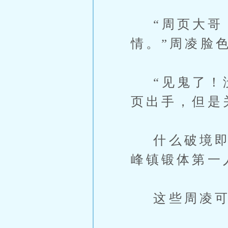
“周页大哥，
情。”周凌脸
“见鬼了！没
页出手，但是
什么破境即锻
峰镇锻体第一
这些周凌可