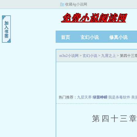
收藏4g小说网
首页
玄幻小说
修真小说
m3n2小说网
>
玄幻小说
>
九霄之上
> 第四十三
热门推荐：
九层天界
绿茵峥嵘
我是杀毒软件
美
第四十三章