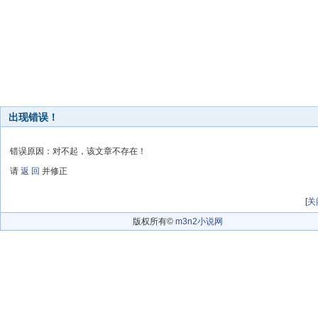
出现错误！
错误原因：对不起，该文章不存在！
请
返 回
并修正
[
关
版权所有©
m3n2小说网