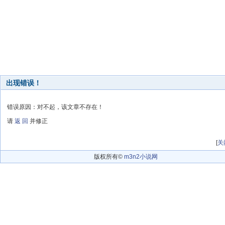
出现错误！
错误原因：对不起，该文章不存在！
请
返 回
并修正
[
关
版权所有©
m3n2小说网