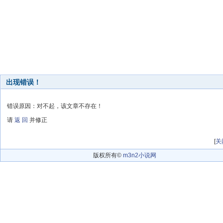
出现错误！
错误原因：对不起，该文章不存在！
请
返 回
并修正
[
关
版权所有©
m3n2小说网