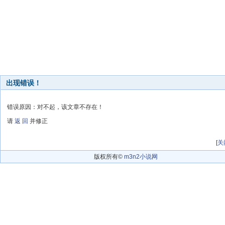
出现错误！
错误原因：对不起，该文章不存在！
请
返 回
并修正
[
关
版权所有©
m3n2小说网