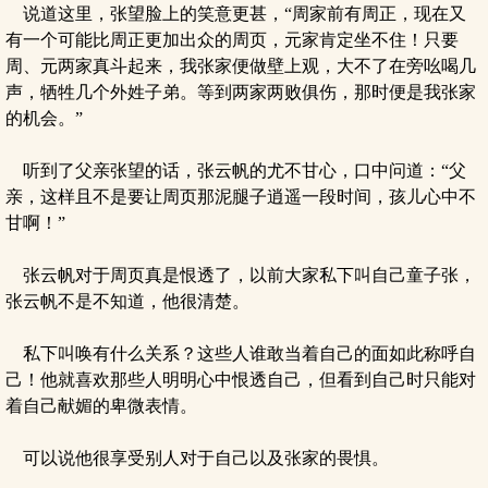
说道这里，张望脸上的笑意更甚，“周家前有周正，现在又
有一个可能比周正更加出众的周页，元家肯定坐不住！只要
周、元两家真斗起来，我张家便做壁上观，大不了在旁吆喝几
声，牺牲几个外姓子弟。等到两家两败俱伤，那时便是我张家
的机会。”
听到了父亲张望的话，张云帆的尤不甘心，口中问道：“父
亲，这样且不是要让周页那泥腿子逍遥一段时间，孩儿心中不
甘啊！”
张云帆对于周页真是恨透了，以前大家私下叫自己童子张，
张云帆不是不知道，他很清楚。
私下叫唤有什么关系？这些人谁敢当着自己的面如此称呼自
己！他就喜欢那些人明明心中恨透自己，但看到自己时只能对
着自己献媚的卑微表情。
可以说他很享受别人对于自己以及张家的畏惧。