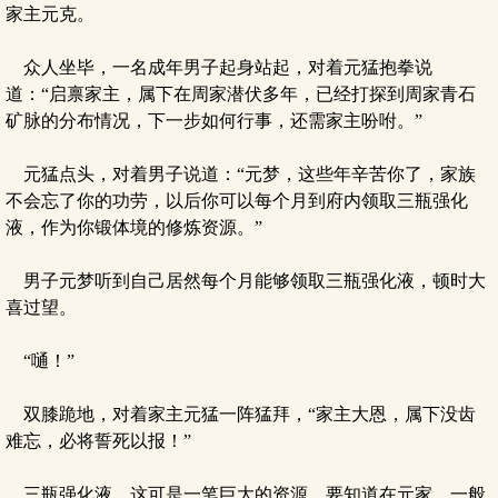
家主元克。
众人坐毕，一名成年男子起身站起，对着元猛抱拳说
道：“启禀家主，属下在周家潜伏多年，已经打探到周家青石
矿脉的分布情况，下一步如何行事，还需家主吩咐。”
元猛点头，对着男子说道：“元梦，这些年辛苦你了，家族
不会忘了你的功劳，以后你可以每个月到府内领取三瓶强化
液，作为你锻体境的修炼资源。”
男子元梦听到自己居然每个月能够领取三瓶强化液，顿时大
喜过望。
“嗵！”
双膝跪地，对着家主元猛一阵猛拜，“家主大恩，属下没齿
难忘，必将誓死以报！”
三瓶强化液，这可是一笔巨大的资源，要知道在元家，一般