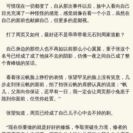
可惜现在一切都变了，自从那次事件以后，族中人看向自己
目光充满了一种怪怪的感觉，感觉就像在看一个小丑，虽然在
自己的面前也献媚自己，但更多的是鄙视。
打了周页又如何，最好还不是乖乖带着元石到周家道歉？
自己身边的那些人也不再如以前那么小心翼翼，童子张这个
名号已经成了成了他抹不去的阴影，仿佛一夜之间自己成了整
个青峰镇的笑话。
看着张云帆脸上狰狞的表情，张望罕见的脸上没有笑意，几
步走到张云帆的面前，拍了拍张云帆的肩膀认真的说道：“帆
儿，父亲向你保证，迟早有一日，我一定会让周页那小兔崽子
跪到你面前，任凭你处置。”
张望知道，周页已经成了自己儿子心中去不掉的刺。
“现在你要做的就是好好的修炼，争取突破生力境，修者的