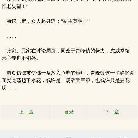
长老失望！”
商议已定，众人起身道：“家主英明！”
……
张家、元家在讨论周页，同处于青峰镇的势力，虎威拳馆、
天心寺也不例外。
周页仿佛被仿佛一条放入鱼塘的鲢鱼，青峰镇这一平静的湖
面就此荡起了水花，或许是一场滔天巨浪，也或许只是昙花一
现……
上一章
目录
下一章