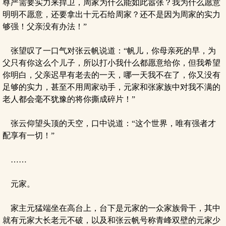
尊严需要实力来捍卫，周家为什么能如此嚣张？我为什么愿意
明明不愿意，还要拿出十元石给周家？还不是因为周家的实力
够强！父亲没有办法！”
张望叹了一口气对张云帆说道：“帆儿，你母亲死的早，为
父只有你这么个儿子，所以打小我什么都愿意给你，但我希望
你明白，父亲迟早有老去的一天，哪一天我不在了，你又没有
足够的实力，甚至不用周家动手，元家和张家族中对我不满的
老人都会毫不犹豫的将你撕成碎片！”
张云仰望头顶的天空，口中说道：“这个世界，唯有强者才
配享有一切！”
……
元家。
家主元猛端坐在高台上，台下是元家的一众家族骨干，其中
就有元家大长老元不破，以及和张云帆号称青峰双壁的元家少