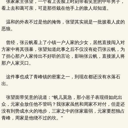
张家家主张望，一个看上去脸上时刻带着笑意的中年男子，
看上去和蔼可亲，可是那些栽在他手上的敌人却知道。
温和的外表不过是他的掩饰，张望其实就是一批披着人皮的
恶狼。
曾经，张云帆看上了小镇一户人家的少女，居然直接闯入对
方家中将其强暴，张望知道此事之后不仅没有处罚张云帆，为
了担心那户人家传出不好听的言论，影响张云帆，直接派人将
那户人家灭口。
这件事也成了青峰镇的密案之一，到现在都还没有水落石
出。
张望面带笑意的说道：“帆儿莫急，那小崽子表现得如此出
众，元家会放任他不管吗？我张家虽然和周家不对付，但是还
没有到势成水火的地步，三家之中的张家最弱，元家要想独占
青峰，周家是他绕不过的坎。”