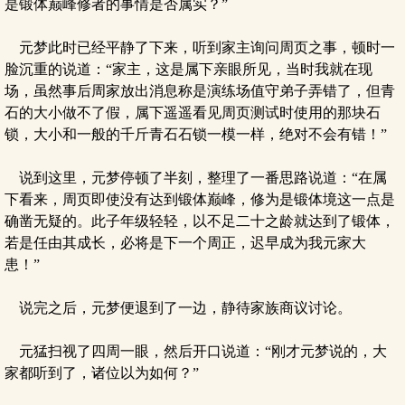
是锻体巅峰修者的事情是否属实？”
元梦此时已经平静了下来，听到家主询问周页之事，顿时一
脸沉重的说道：“家主，这是属下亲眼所见，当时我就在现
场，虽然事后周家放出消息称是演练场值守弟子弄错了，但青
石的大小做不了假，属下遥遥看见周页测试时使用的那块石
锁，大小和一般的千斤青石石锁一模一样，绝对不会有错！”
说到这里，元梦停顿了半刻，整理了一番思路说道：“在属
下看来，周页即使没有达到锻体巅峰，修为是锻体境这一点是
确凿无疑的。此子年级轻轻，以不足二十之龄就达到了锻体，
若是任由其成长，必将是下一个周正，迟早成为我元家大
患！”
说完之后，元梦便退到了一边，静待家族商议讨论。
元猛扫视了四周一眼，然后开口说道：“刚才元梦说的，大
家都听到了，诸位以为如何？”