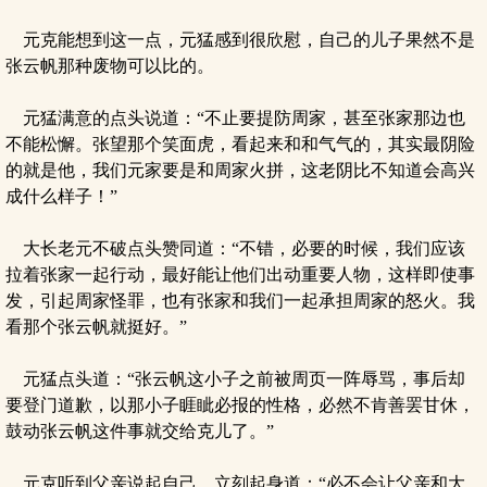
元克能想到这一点，元猛感到很欣慰，自己的儿子果然不是
张云帆那种废物可以比的。
元猛满意的点头说道：“不止要提防周家，甚至张家那边也
不能松懈。张望那个笑面虎，看起来和和气气的，其实最阴险
的就是他，我们元家要是和周家火拼，这老阴比不知道会高兴
成什么样子！”
大长老元不破点头赞同道：“不错，必要的时候，我们应该
拉着张家一起行动，最好能让他们出动重要人物，这样即使事
发，引起周家怪罪，也有张家和我们一起承担周家的怒火。我
看那个张云帆就挺好。”
元猛点头道：“张云帆这小子之前被周页一阵辱骂，事后却
要登门道歉，以那小子睚眦必报的性格，必然不肯善罢甘休，
鼓动张云帆这件事就交给克儿了。”
元克听到父亲说起自己，立刻起身道：“必不会让父亲和大