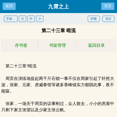
九霄之上
返回
首页
字体：
大
中
小
护眼
关灯
第二十三章 暗流
存书签
书架管理
返回目录
第二十三章?暗流
周页在演练场提起两千斤石锁一事不仅在周家引起了轩然大
波，张家、元家、虎威拳馆等诸多青峰镇实力都因此事，夜不
能寐。
张家，一场关于周页的议事刚过，众人散去，小小的房屋中
只剩下家主张望以及少家主张云帆。