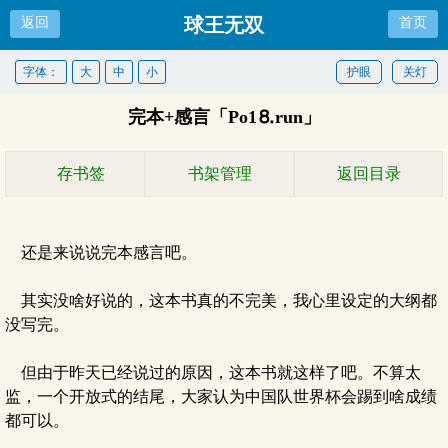
球王无双
返回
首页
字体：
大
中
小
护眼
关灯
完本+感言「Рo1⒏run」
存书签
书架管理
返回目录
还是来说说完本感言吧。
其实没啥好说的，这本书真的不完美，我心里设定的大纲都
没写完。
但由于昨天已经说过的原因，这本书就这样了吧。不算太
监，一个开放式的结尾，大家认为中国队世界杯会踢到啥成绩
都可以。