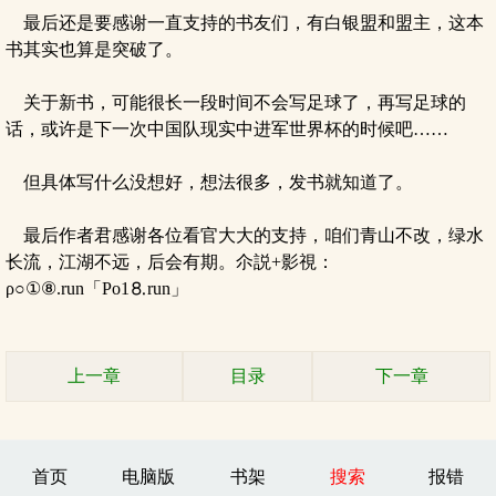
最后还是要感谢一直支持的书友们，有白银盟和盟主，这本
书其实也算是突破了。
关于新书，可能很长一段时间不会写足球了，再写足球的
话，或许是下一次中国队现实中进军世界杯的时候吧……
但具体写什么没想好，想法很多，发书就知道了。
最后作者君感谢各位看官大大的支持，咱们青山不改，绿水
长流，江湖不远，后会有期。尒説+影視：
ρ○①⑧.run「Рo1⒏run」
上一章
目录
下一章
首页
电脑版
书架
搜索
报错