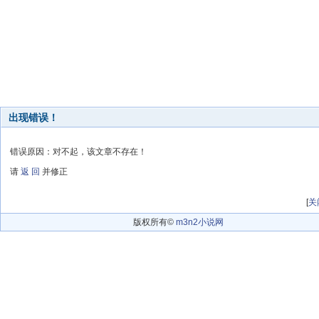
出现错误！
错误原因：对不起，该文章不存在！
请
返 回
并修正
[
关
版权所有©
m3n2小说网